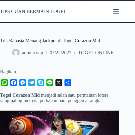
Skip
to
TIPS CUAN BERMAIN TOGEL
content
Trik Rahasia Menang Jackpot di Togel Corazon Mid
admincoup
07/22/2025
TOGEL ONLINE
Bagikan
W
F
M
T
S
L
X
S
h
a
e
e
k
i
h
Togel Corazon Mid
menjadi salah satu permainan lotere
a
c
s
l
y
n
a
yang paling menyita perhatian para penggemar angka.
t
e
s
e
p
e
r
s
b
e
g
e
e
A
o
n
r
p
o
g
a
p
k
e
m